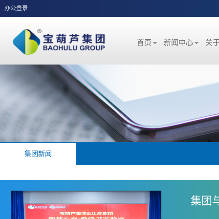
办公登录
首页
新闻中心
关
集团新闻
集团