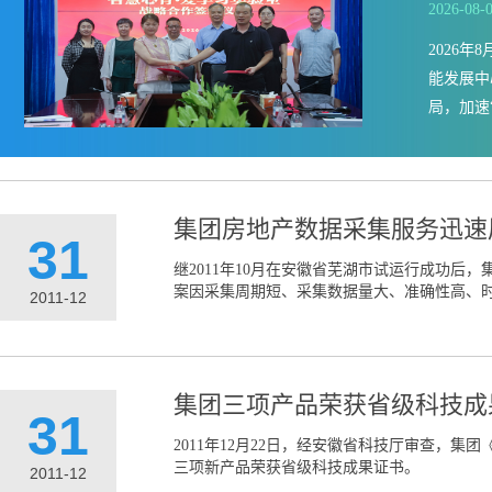
2026-08-
2026
能发展中
局，加速“
集团房地产数据采集服务迅速
31
继2011年10月在安徽省芜湖市试运行成功
案因采集周期短、采集数据量大、准确性高、时
2011-12
集团三项产品荣获省级科技成
31
2011年12月22日，经安徽省科技厅审查
三项新产品荣获省级科技成果证书。
2011-12