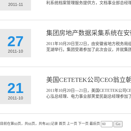
利系统档案管理服务提供方，文档事业部总经理
2011-11
集团房地产数据采集系统在安
27
2011年10月20日至22日，由安徽省地方
芜湖举行。集团受邀参加了此次会议，并就集团开
2011-10
美国CETETEK公司CEO翁
21
2011年10月20日—21日，美国CETET
心泓总经理、电力事业部荚爱民副总经理参加了接
2011-10
目前在第
页，共
页，共有
记录
首页
上一页
下一页
最后页
60
66
461